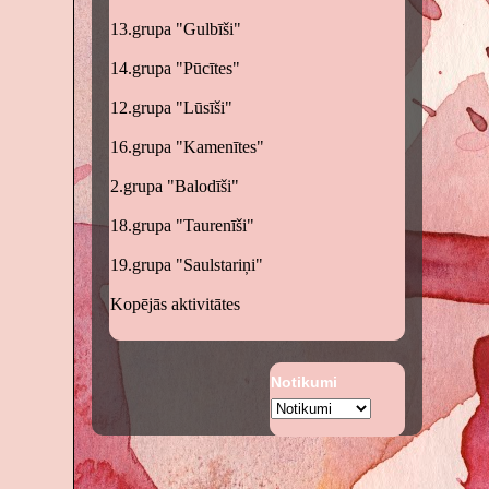
13.grupa "Gulbīši"
14.grupa "Pūcītes"
12.grupa "Lūsīši"
16.grupa "Kamenītes"
2.grupa "Balodīši"
18.grupa "Taurenīši"
19.grupa "Saulstariņi"
Kopējās aktivitātes
Notikumi