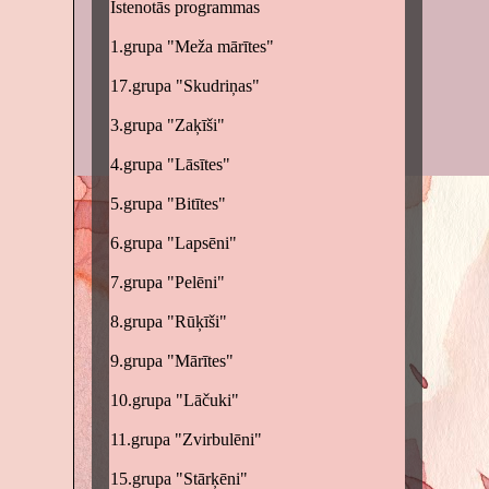
Īstenotās programmas
1.grupa "Meža mārītes"
17.grupa "Skudriņas"
3.grupa "Zaķīši"
4.grupa "Lāsītes"
5.grupa "Bitītes"
6.grupa "Lapsēni"
7.grupa "Pelēni"
8.grupa "Rūķīši"
9.grupa "Mārītes"
10.grupa "Lāčuki"
11.grupa "Zvirbulēni"
15.grupa "Stārķēni"