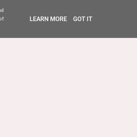
nd
LEARN MORE
GOT IT
of