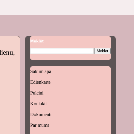
Meklēt
dienu,
Sākumlapa
Ēdienkarte
Pulciņi
Kontakti
Dokumenti
Par mums