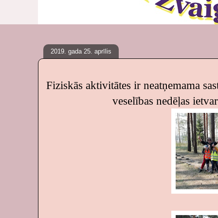
2019. gada 25. aprīlis
Fiziskās aktivitātes ir neatņemama sas
veselības nedēļas ietv