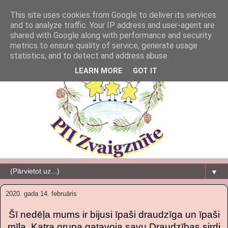
This site uses cookies from Google to deliver its services
and to analyze traffic. Your IP address and user-agent are
shared with Google along with performance and security
metrics to ensure quality of service, generate usage
statistics, and to detect and address abuse.
LEARN MORE
GOT IT
▼
2020. gada 14. februāris
Šī nedēļa mums ir bijusi īpaši draudzīga un īpaši
mīļa. Katra grupa gatavoja savu Draudzības sirdi